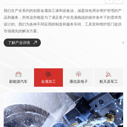
铸
我们生产全系列的创新金属加工液和设备油，涵盖绿色周全维护管理的产
随
流
品和服务，所有这些都是为了满足客户在充满挑战的操作条件下的需求而
术
并
设计的。我们为各种不同应用的制造和服务车间、工具室和维护部门提供
的
市场领先的解决方案。
方
了解产业详情
金属加工
通信及电子
新能源汽车
航天及军工